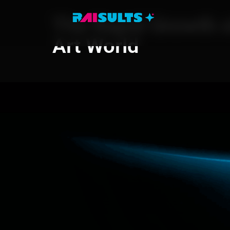
The Rapid Growth of
Art World