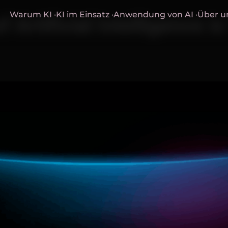
Warum KI ·
KI im Einsatz ·
Anwendung von AI ·
Über un
 Artificial Intelligence i